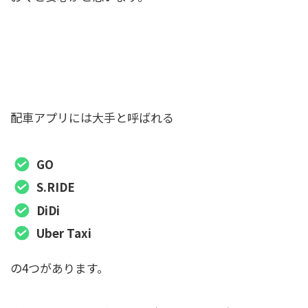
混雑時やタクシーがいない時に備えて配車ア
プリを入れておこう
配車アプリには大手と呼ばれる
GO
S.RIDE
DiDi
Uber Taxi
の4つがあります。