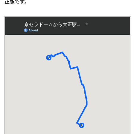
正駅
です。